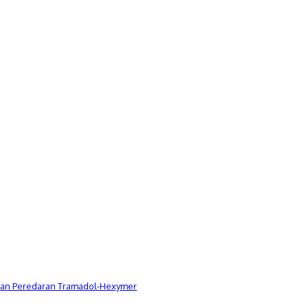
Dugaan Peredaran Tramadol-Hexymer