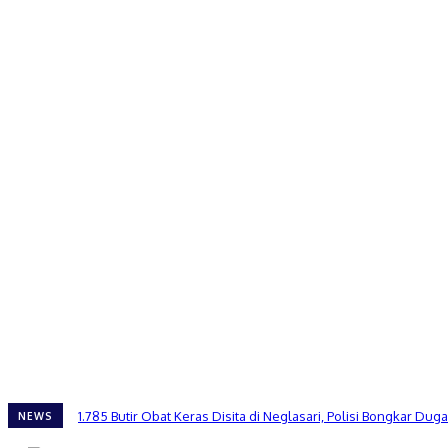
1.785 Butir Obat Keras Disita di Neglasari, Polisi Bongkar 
NEWS