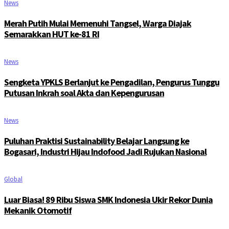
News
Merah Putih Mulai Memenuhi Tangsel, Warga Diajak
Semarakkan HUT ke-81 RI
News
Sengketa YPKLS Berlanjut ke Pengadilan, Pengurus Tunggu
Putusan Inkrah soal Akta dan Kepengurusan
News
Puluhan Praktisi Sustainability Belajar Langsung ke
Bogasari, Industri Hijau Indofood Jadi Rujukan Nasional
Global
Luar Biasa! 89 Ribu Siswa SMK Indonesia Ukir Rekor Dunia
Mekanik Otomotif