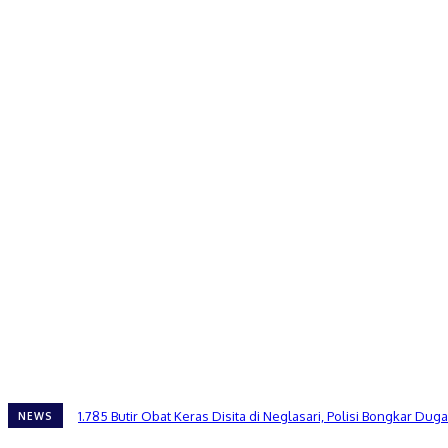
1.785 Butir Obat Keras Disita di Neglasari, Polisi Bongkar 
NEWS