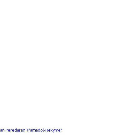
Dugaan Peredaran Tramadol-Hexymer