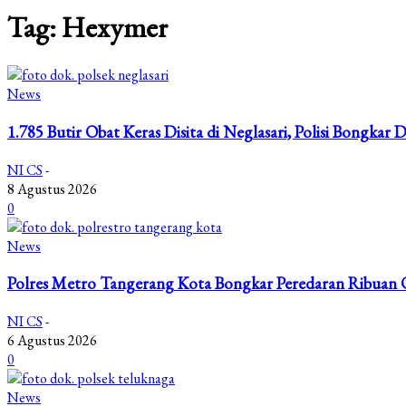
Tag: Hexymer
News
1.785 Butir Obat Keras Disita di Neglasari, Polisi Bongk
NI CS
-
8 Agustus 2026
0
News
Polres Metro Tangerang Kota Bongkar Peredaran Ribuan O
NI CS
-
6 Agustus 2026
0
News