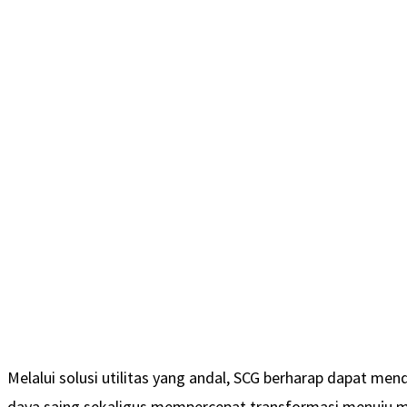
Melalui solusi utilitas yang andal, SCG berharap dapat me
daya saing sekaligus mempercepat transformasi menuju man