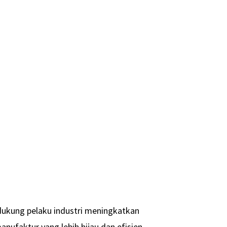
ndukung pelaku industri meningkatkan
ufaktur yang lebih hijau dan efisien.