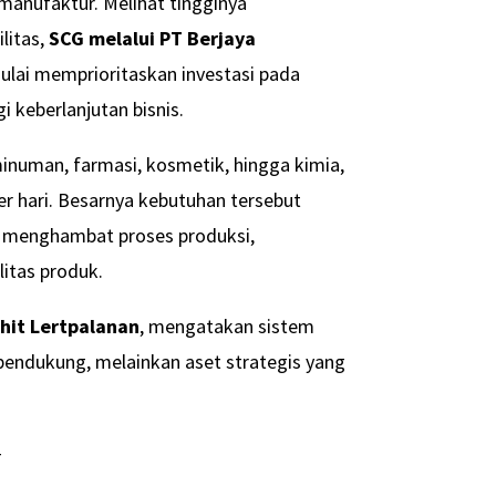
 manufaktur. Melihat tingginya
litas,
SCG melalui PT Berjaya
ulai memprioritaskan investasi pada
gi keberlanjutan bisnis.
minuman, farmasi, kosmetik, hingga kimia,
per hari. Besarnya kebutuhan tersebut
i menghambat proses produksi,
itas produk.
hit Lertpalanan
, mengatakan sistem
s pendukung, melainkan aset strategis yang
-