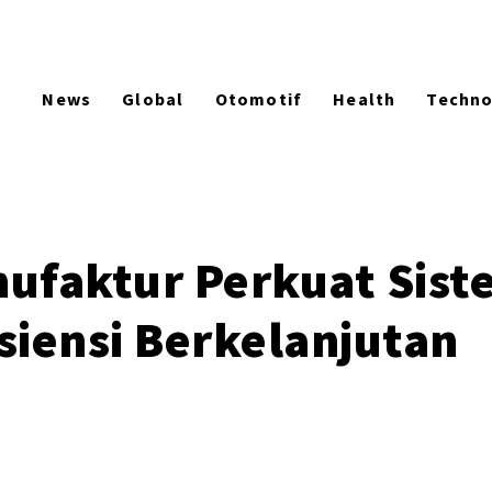
News
Global
Otomotif
Health
Techn
nufaktur Perkuat Sist
siensi Berkelanjutan