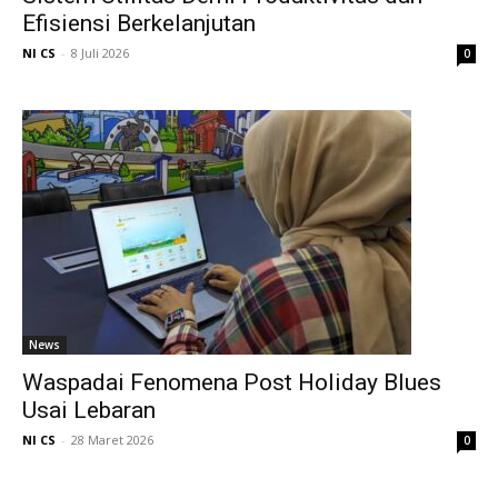
Efisiensi Berkelanjutan
NI CS
-
8 Juli 2026
0
News
Waspadai Fenomena Post Holiday Blues
Usai Lebaran
NI CS
-
28 Maret 2026
0