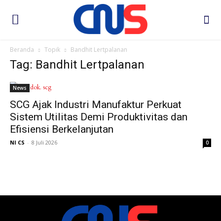
Beranda
Topik
Bandhit Lertpalanan
Tag: Bandhit Lertpalanan
News
SCG Ajak Industri Manufaktur Perkuat
Sistem Utilitas Demi Produktivitas dan
Efisiensi Berkelanjutan
NI CS
-
8 Juli 2026
0