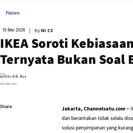
News
By
NI CS
15 Mei 2026
IKEA Soroti Kebiasa
Ternyata Bukan Soal
foto dok. ikea
Share
Jakarta, Channelsatu.com –
I
dan berantakan tidak selalu dis
solusi penyimpanan yang kurang