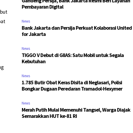
Gandeng Persija, Bank Jakarta Resmi Beri Layanan
Pembayaran Digital
ebut
bat
News
Bank Jakarta dan Persija Perkuat Kolaborasi United
for Jakarta
News
TIGGO V Debut di GIIAS: Satu Mobil untuk Segala
Kebutuhan
ng
News
1.785 Butir Obat Keras Disita di Neglasari, Polisi
Bongkar Dugaan Peredaran Tramadol-Hexymer
News
Merah Putih Mulai Memenuhi Tangsel, Warga Diajak
Semarakkan HUT ke-81 RI