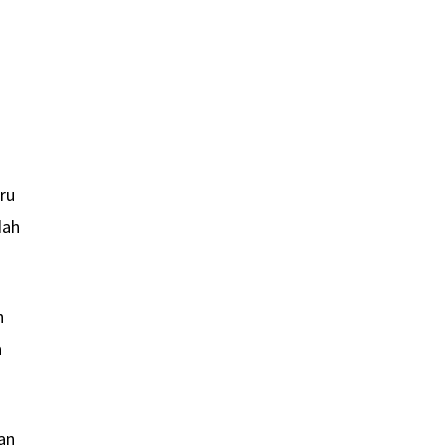
ru
dah
n
a
an