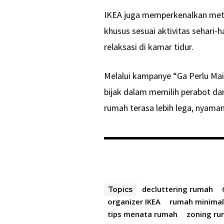
IKEA juga memperkenalkan met
khusus sesuai aktivitas sehari-h
relaksasi di kamar tidur.
Melalui kampanye “Ga Perlu Mai
bijak dalam memilih perabot d
rumah terasa lebih lega, nyama
decluttering rumah
Topics
organizer IKEA
rumah minimali
tips menata rumah
zoning r