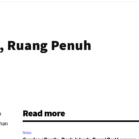
h, Ruang Penuh
Read more
h
ihan
News