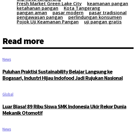
Fresh Market Green Lake City
keamanan pangan
ketahanan pangan
Kota Tangerang
pangan aman
pasar modern
pasar tradisional
pengawasan pangan
perlindungan konsumen
Pojok Uji Keamanan Pangan
uji pangan gratis
Read more
News
Puluhan Praktisi Sustainability Belajar Langsung ke
Bogasari, Industri Hijau Indofood Jadi Rujukan Nasional
Global
Luar Biasa! 89 Ribu Siswa SMK Indonesia Ukir Rekor Dunia
Mekanik Otomotif
News