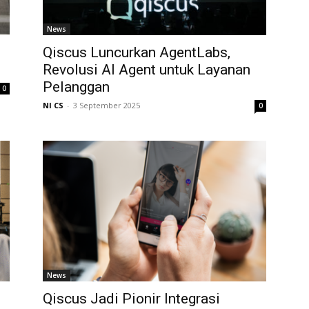
News
Qiscus Luncurkan AgentLabs,
Revolusi AI Agent untuk Layanan
Pelanggan
0
NI CS
-
3 September 2025
0
News
Qiscus Jadi Pionir Integrasi