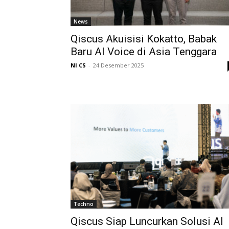
News
Qiscus Akuisisi Kokatto, Babak
Baru AI Voice di Asia Tenggara
NI CS
-
24 Desember 2025
Techno
Qiscus Siap Luncurkan Solusi AI