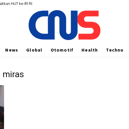
akkan HUT ke-81 RI
News
Global
Otomotif
Health
Techno
 miras