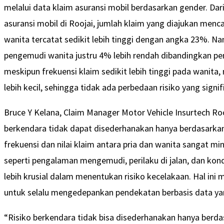
melalui data klaim asuransi mobil berdasarkan gender. Dari
asuransi mobil di Roojai, jumlah klaim yang diajukan men
wanita tercatat sedikit lebih tinggi dengan angka 23%. Namun
pengemudi wanita justru 4% lebih rendah dibandingkan pe
meskipun frekuensi klaim sedikit lebih tinggi pada wanita,
lebih kecil, sehingga tidak ada perbedaan risiko yang signi
Bruce Y Kelana, Claim Manager Motor Vehicle Insurtech Ro
berkendara tidak dapat disederhanakan hanya berdasarka
frekuensi dan nilai klaim antara pria dan wanita sangat mi
seperti pengalaman mengemudi, perilaku di jalan, dan kon
lebih krusial dalam menentukan risiko kecelakaan. Hal ini 
untuk selalu mengedepankan pendekatan berbasis data yan
“Risiko berkendara tidak bisa disederhanakan hanya berdas