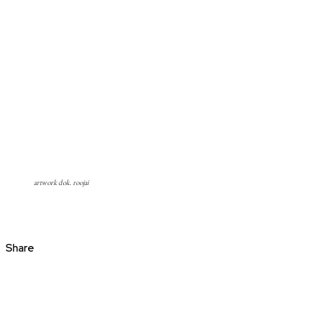
artwork dok. roojai
Share