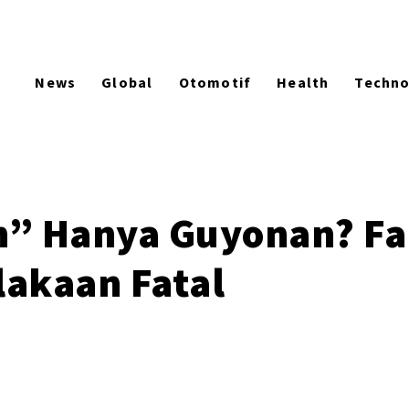
News
Global
Otomotif
Health
Techn
n” Hanya Guyonan? Fak
akaan Fatal