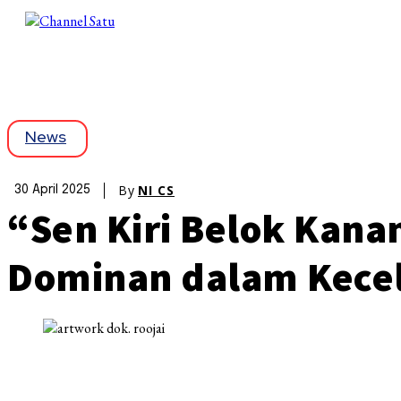
News
By
NI CS
30 April 2025
“Sen Kiri Belok Kana
Dominan dalam Kecel