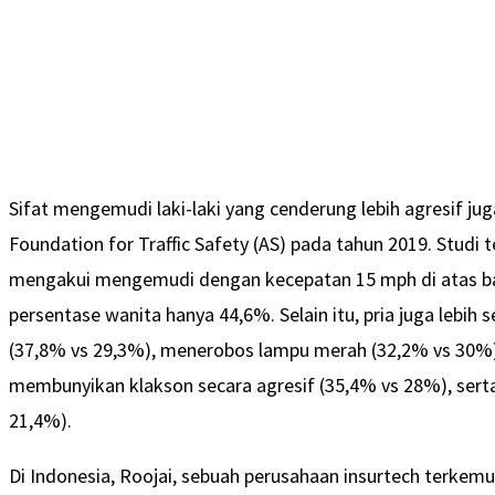
Sifat mengemudi laki-laki yang cenderung lebih agresif jug
Foundation for Traffic Safety (AS) pada tahun 2019. Stud
mengakui mengemudi dengan kecepatan 15 mph di atas ba
persentase wanita hanya 44,6%. Selain itu, pria juga lebih
(37,8% vs 29,3%), menerobos lampu merah (32,2% vs 30%)
membunyikan klakson secara agresif (35,4% vs 28%), serta
21,4%).
Di Indonesia, Roojai, sebuah perusahaan insurtech terkem