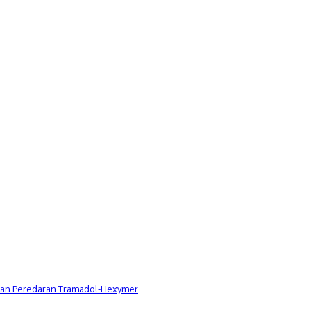
Dugaan Peredaran Tramadol-Hexymer