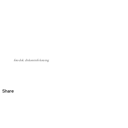
foto dok. diskominfo kota tng
Share