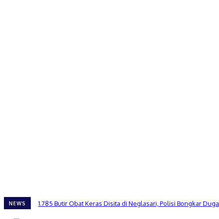
1.785 Butir Obat Keras Disita di Neglasari, Polisi Bongkar 
NEWS