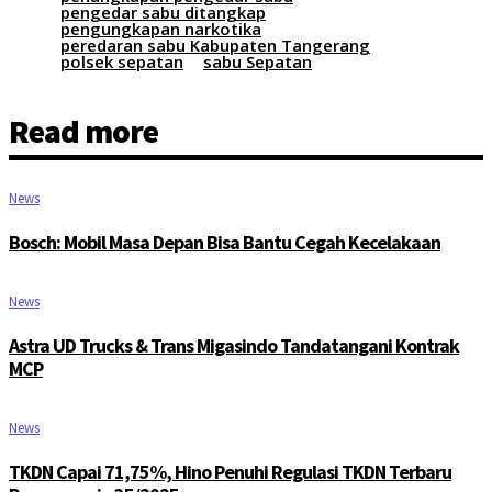
pengedar sabu ditangkap
pengungkapan narkotika
peredaran sabu Kabupaten Tangerang
polsek sepatan
sabu Sepatan
Read more
News
Bosch: Mobil Masa Depan Bisa Bantu Cegah Kecelakaan
News
Astra UD Trucks & Trans Migasindo Tandatangani Kontrak
MCP
News
TKDN Capai 71,75%, Hino Penuhi Regulasi TKDN Terbaru