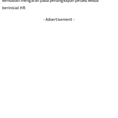
kemudian mengarah pada penangkapan pelaku kedua
berinisial HR.
- Advertisement -