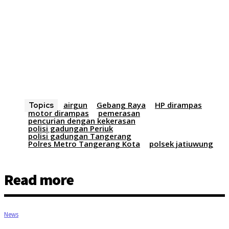
airgun
Gebang Raya
HP dirampas
Topics
motor dirampas
pemerasan
pencurian dengan kekerasan
polisi gadungan Periuk
polisi gadungan Tangerang
Polres Metro Tangerang Kota
polsek jatiuwung
Read more
News