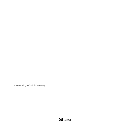
foto dok. polsek jatiuwung
Share