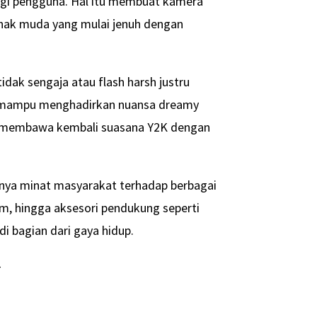
agi pengguna. Hal itu membuat kamera
anak muda yang mulai jenuh dengan
dak sengaja atau flash harsh justru
al mampu menghadirkan nuansa dreamy
am membawa kembali suasana Y2K dengan
nya minat masyarakat terhadap berbagai
am, hingga aksesori pendukung seperti
i bagian dari gaya hidup.
-