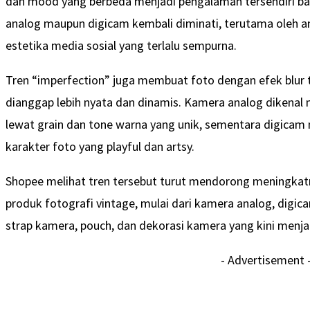
dan mood yang berbeda menjadi pengalaman tersendiri b
analog maupun digicam kembali diminati, terutama oleh 
estetika media sosial yang terlalu sempurna.
Tren “imperfection” juga membuat foto dengan efek blur ti
dianggap lebih nyata dan dinamis. Kamera analog diken
lewat grain dan tone warna yang unik, sementara digic
karakter foto yang playful dan artsy.
Shopee melihat tren tersebut turut mendorong meningkat
produk fotografi vintage, mulai dari kamera analog, digic
strap kamera, pouch, dan dekorasi kamera yang kini menjad
- Advertisement 