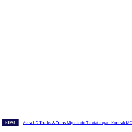
Astra UD Trucks & Trans Migasindo Tandatangani Kontrak MC
NEWS