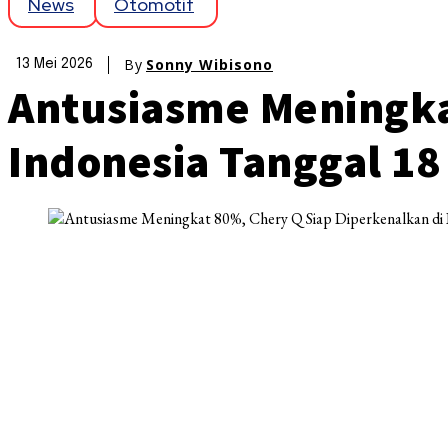
News
Otomotif
By
Sonny Wibisono
13 Mei 2026
Antusiasme Meningka
Indonesia Tanggal 18