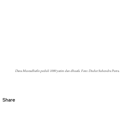
Dana Mustadhafin peduli 1000 yatim dan dhuafa. Foto: Dudut Suhendra Putra.
Share