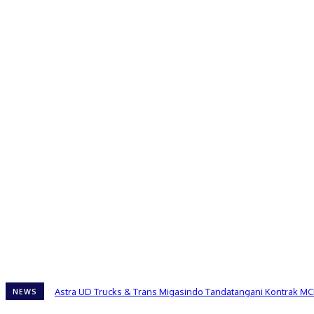
Astra UD Trucks & Trans Migasindo Tandatangani Kontrak MC
NEWS