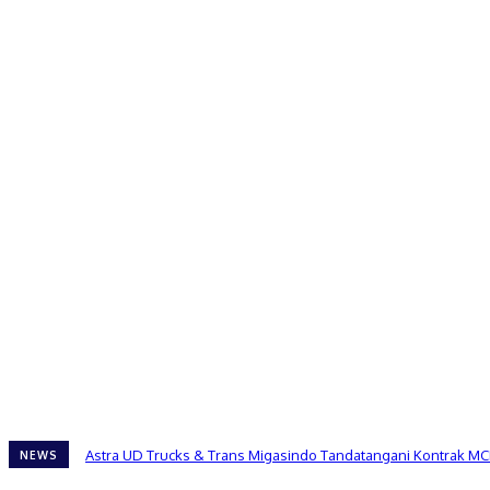
Astra UD Trucks & Trans Migasindo Tandatangani Kontrak MC
NEWS