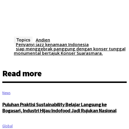
Andien
Topics
Penyanyi jazz kenamaan Indonesia
siap menggebrak panggung dengan konser tunggal
monumental bertajuk Konser Suarasmara.
Read more
News
Puluhan Praktisi Sustainability Belajar Langsung ke
Bogasari, Industri Hijau Indofood Jadi Rujukan Nasional
Global