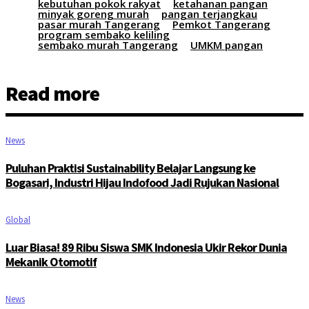
kebutuhan pokok rakyat
ketahanan pangan
minyak goreng murah
pangan terjangkau
pasar murah Tangerang
Pemkot Tangerang
program sembako keliling
sembako murah Tangerang
UMKM pangan
Read more
News
Puluhan Praktisi Sustainability Belajar Langsung ke
Bogasari, Industri Hijau Indofood Jadi Rujukan Nasional
Global
Luar Biasa! 89 Ribu Siswa SMK Indonesia Ukir Rekor Dunia
Mekanik Otomotif
News