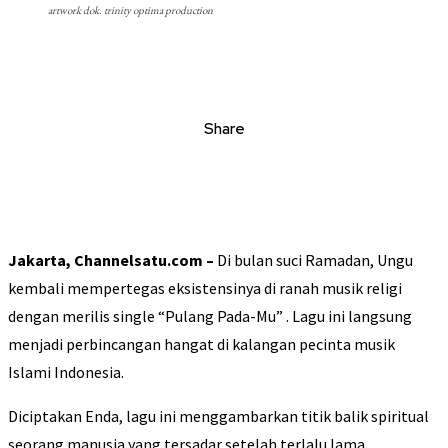
artwork dok. trinity optima production
Share
Jakarta, Channelsatu.com –
Di bulan suci Ramadan, Ungu
kembali mempertegas eksistensinya di ranah musik religi
dengan merilis single “Pulang Pada-Mu” . Lagu ini langsung
menjadi perbincangan hangat di kalangan pecinta musik
Islami Indonesia.
Diciptakan Enda, lagu ini menggambarkan titik balik spiritual
seorang manusia yang tersadar setelah terlalu lama