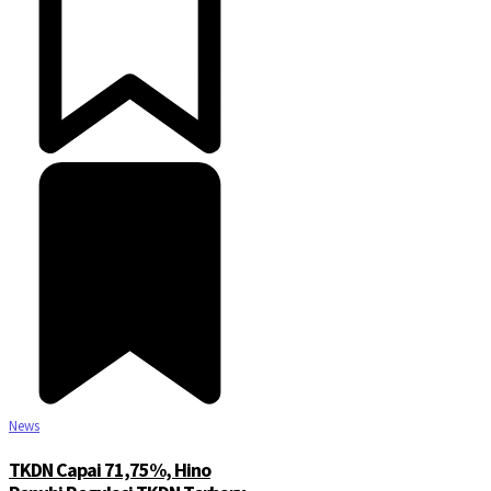
News
TKDN Capai 71,75%, Hino