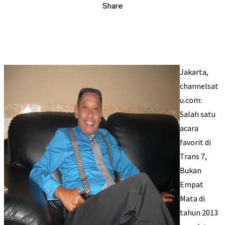
Share
Jakarta,
channelsat
u.com:
Salah satu
acara
favorit di
Trans 7,
Bukan
Empat
Mata di
tahun 2013