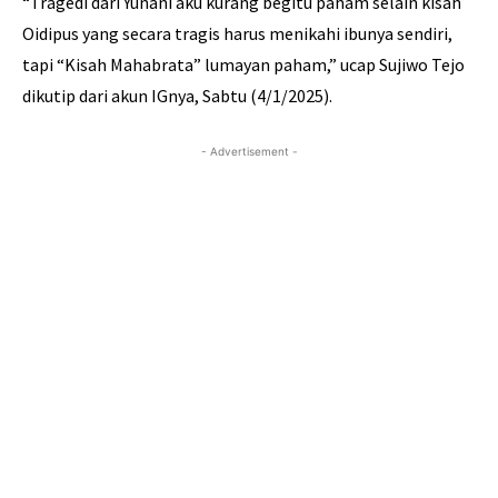
“Tragedi dari Yunani aku kurang begitu paham selain kisah
Oidipus yang secara tragis harus menikahi ibunya sendiri,
tapi “Kisah Mahabrata” lumayan paham,” ucap Sujiwo Tejo
dikutip dari akun IGnya, Sabtu (4/1/2025).
- Advertisement -