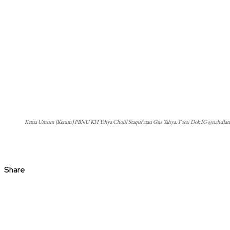
Ketua Umum (Ketum) PBNU KH Yahya Cholil Staquf atau Gus Yahya. Foto: Dok IG @nahdlat
Share