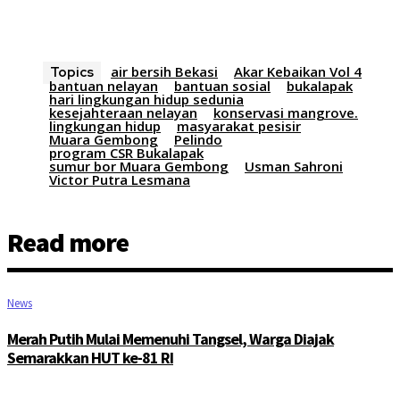
air bersih Bekasi
Akar Kebaikan Vol 4
Topics
bantuan nelayan
bantuan sosial
bukalapak
hari lingkungan hidup sedunia
kesejahteraan nelayan
konservasi mangrove.
lingkungan hidup
masyarakat pesisir
Muara Gembong
Pelindo
program CSR Bukalapak
sumur bor Muara Gembong
Usman Sahroni
Victor Putra Lesmana
Read more
News
Merah Putih Mulai Memenuhi Tangsel, Warga Diajak
Semarakkan HUT ke-81 RI