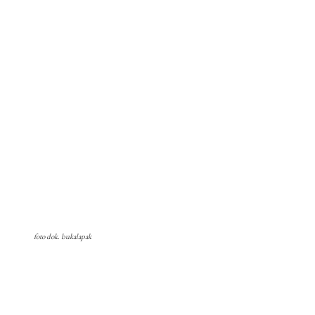
foto dok. bukalapak