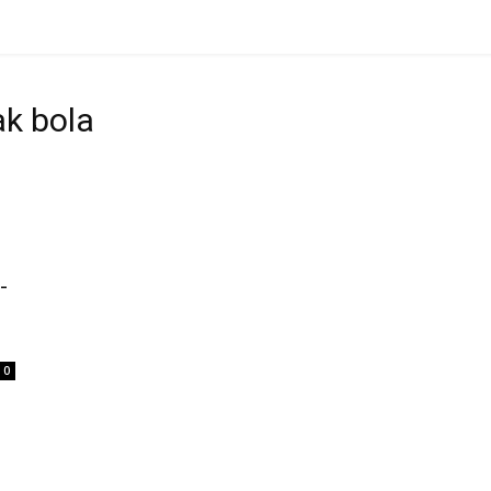
ak bola
-
0