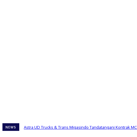
Astra UD Trucks & Trans Migasindo Tandatangani Kontrak MC
NEWS