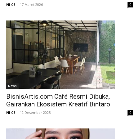
NI CS
-
17 Maret 2026
0
News
BisnisArtis.com Café Resmi Dibuka,
Gairahkan Ekosistem Kreatif Bintaro
NI CS
-
12 Desember 2025
0