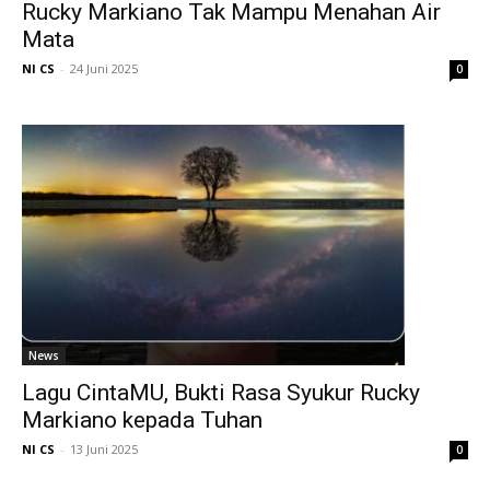
Rucky Markiano Tak Mampu Menahan Air
Mata
NI CS
-
24 Juni 2025
0
News
Lagu CintaMU, Bukti Rasa Syukur Rucky
Markiano kepada Tuhan
NI CS
-
13 Juni 2025
0