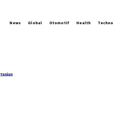
News
Global
Otomotif
Health
Techn
rtanian