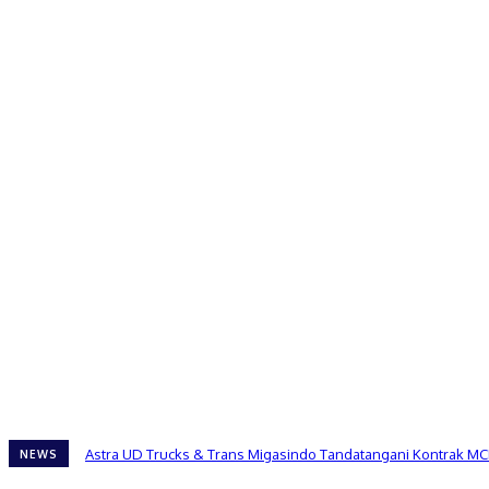
Astra UD Trucks & Trans Migasindo Tandatangani Kontrak MC
NEWS