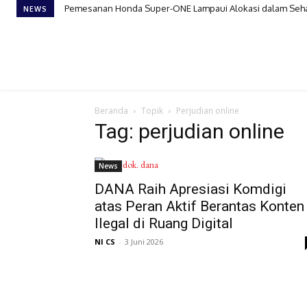
Pemesanan Honda Super-ONE Lampaui Alokasi dalam Seha
NEWS
Beranda
Topik
Perjudian online
Tag: perjudian online
News
DANA Raih Apresiasi Komdigi
atas Peran Aktif Berantas Konten
Ilegal di Ruang Digital
NI CS
-
3 Juni 2026