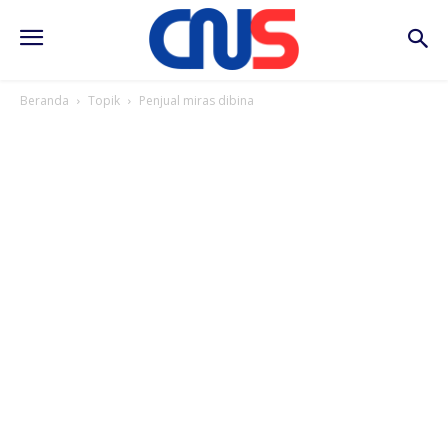
Beranda
Topik
Penjual miras dibina