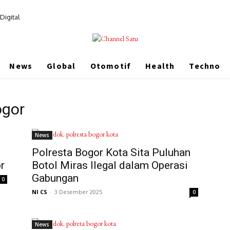
Digital
News
Global
Otomotif
Health
Techno
ogor
News
Polresta Bogor Kota Sita Puluhan
r
Botol Miras Ilegal dalam Operasi
Gabungan
0
NI CS
-
3 Desember 2025
0
News