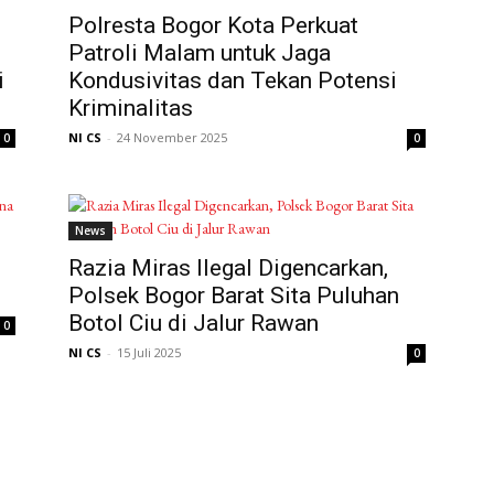
Polresta Bogor Kota Perkuat
Patroli Malam untuk Jaga
i
Kondusivitas dan Tekan Potensi
Kriminalitas
NI CS
-
24 November 2025
0
0
News
Razia Miras Ilegal Digencarkan,
Polsek Bogor Barat Sita Puluhan
Botol Ciu di Jalur Rawan
0
NI CS
-
15 Juli 2025
0