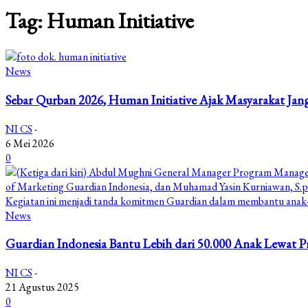
Tag: Human Initiative
News
Sebar Qurban 2026, Human Initiative Ajak Masyarakat Jan
NI CS
-
6 Mei 2026
0
News
Guardian Indonesia Bantu Lebih dari 50.000 Anak Lewat 
NI CS
-
21 Agustus 2025
0