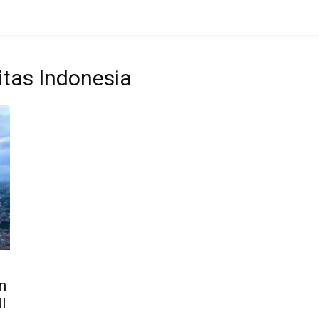
itas Indonesia
n
I