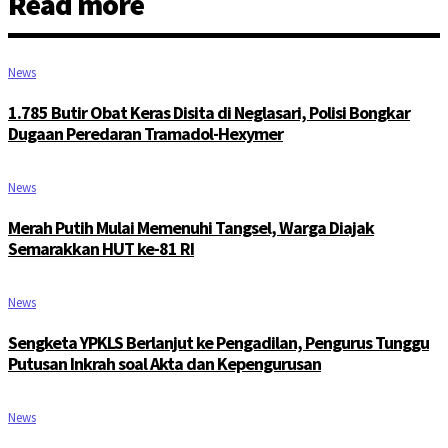
Read more
News
1.785 Butir Obat Keras Disita di Neglasari, Polisi Bongkar
Dugaan Peredaran Tramadol-Hexymer
News
Merah Putih Mulai Memenuhi Tangsel, Warga Diajak
Semarakkan HUT ke-81 RI
News
Sengketa YPKLS Berlanjut ke Pengadilan, Pengurus Tunggu
Putusan Inkrah soal Akta dan Kepengurusan
News