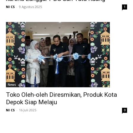
NI CS
-
9 Agustus 2025
1
News
Toko Oleh-oleh Diresmikan, Produk Kota
Depok Siap Melaju
NI CS
-
16 Juli 2025
0