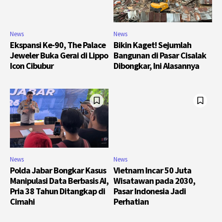
News
News
Ekspansi Ke-90, The Palace
Bikin Kaget! Sejumlah
Jeweler Buka Gerai di Lippo
Bangunan di Pasar Cisalak
Icon Cibubur
Dibongkar, Ini Alasannya
News
News
Polda Jabar Bongkar Kasus
Vietnam Incar 50 Juta
Manipulasi Data Berbasis AI,
Wisatawan pada 2030,
Pria 38 Tahun Ditangkap di
Pasar Indonesia Jadi
Cimahi
Perhatian