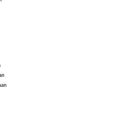
a
n
an
aan