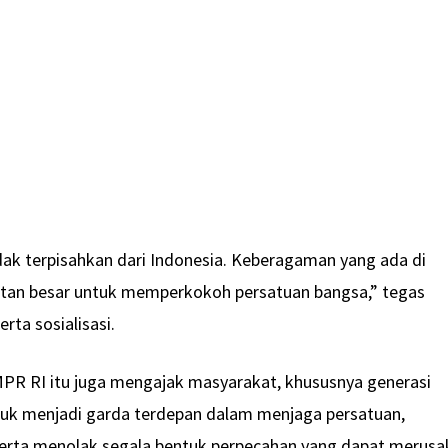
dak terpisahkan dari Indonesia. Keberagaman yang ada di
uatan besar untuk memperkokoh persatuan bangsa,” tegas
ta sosialisasi.
MPR RI itu juga mengajak masyarakat, khususnya generasi
k menjadi garda terdepan dalam menjaga persatuan,
serta menolak segala bentuk perpecahan yang dapat merusa