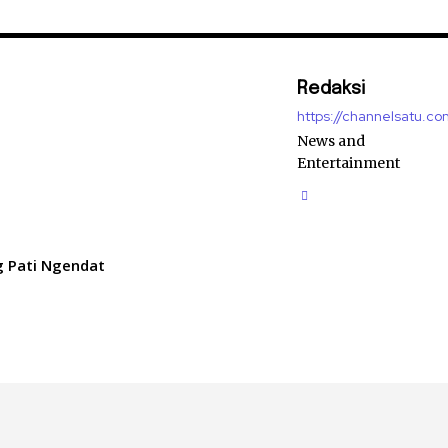
Redaksi
https://channelsatu.co
News and
Entertainment
g Pati Ngendat