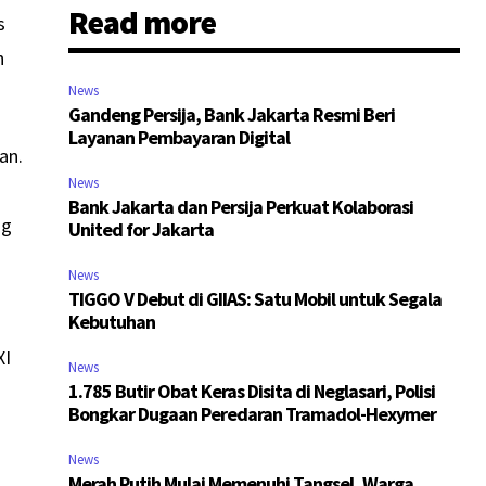
Read more
s
h
News
Gandeng Persija, Bank Jakarta Resmi Beri
Layanan Pembayaran Digital
an.
News
Bank Jakarta dan Persija Perkuat Kolaborasi
ng
United for Jakarta
News
TIGGO V Debut di GIIAS: Satu Mobil untuk Segala
Kebutuhan
XI
News
1.785 Butir Obat Keras Disita di Neglasari, Polisi
Bongkar Dugaan Peredaran Tramadol-Hexymer
News
Merah Putih Mulai Memenuhi Tangsel, Warga