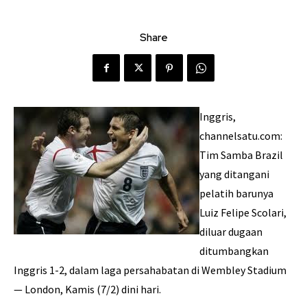
Share
Inggris,
channelsatu.com:
Tim Samba Brazil
yang ditangani
pelatih barunya
Luiz Felipe Scolari,
diluar dugaan
ditumbangkan
Inggris 1-2, dalam laga persahabatan di Wembley Stadium
— London, Kamis (7/2) dini hari.