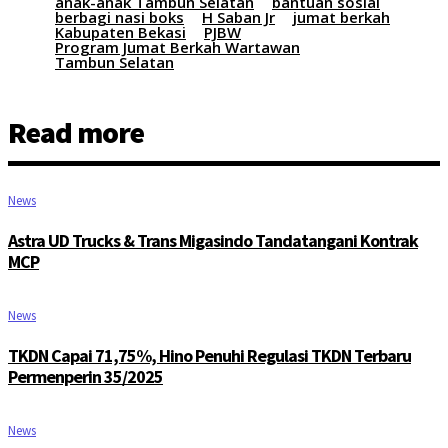
anak-anak Tambun Selatan
bantuan sosial
berbagi nasi boks
H Saban Jr
jumat berkah
Kabupaten Bekasi
PJBW
Program Jumat Berkah Wartawan
Tambun Selatan
Read more
News
Astra UD Trucks & Trans Migasindo Tandatangani Kontrak
MCP
News
TKDN Capai 71,75%, Hino Penuhi Regulasi TKDN Terbaru
Permenperin 35/2025
News