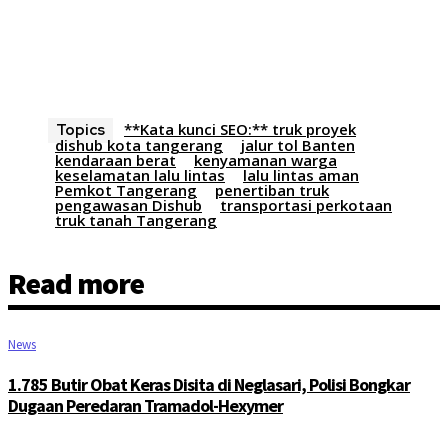
**Kata kunci SEO:** truk proyek
Topics
dishub kota tangerang
jalur tol Banten
kendaraan berat
kenyamanan warga
keselamatan lalu lintas
lalu lintas aman
Pemkot Tangerang
penertiban truk
pengawasan Dishub
transportasi perkotaan
truk tanah Tangerang
Read more
News
1.785 Butir Obat Keras Disita di Neglasari, Polisi Bongkar
Dugaan Peredaran Tramadol-Hexymer