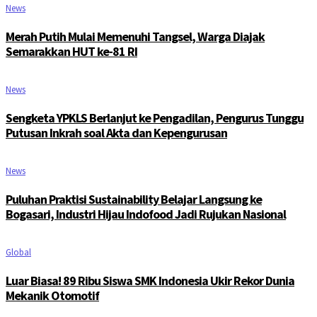
News
Merah Putih Mulai Memenuhi Tangsel, Warga Diajak
Semarakkan HUT ke-81 RI
News
Sengketa YPKLS Berlanjut ke Pengadilan, Pengurus Tunggu
Putusan Inkrah soal Akta dan Kepengurusan
News
Puluhan Praktisi Sustainability Belajar Langsung ke
Bogasari, Industri Hijau Indofood Jadi Rujukan Nasional
Global
Luar Biasa! 89 Ribu Siswa SMK Indonesia Ukir Rekor Dunia
Mekanik Otomotif