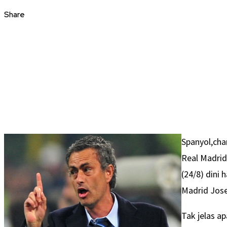
Share
Spanyol,cha
Real Madrid
(24/8) dini h
Madrid Jose
Tak jelas a