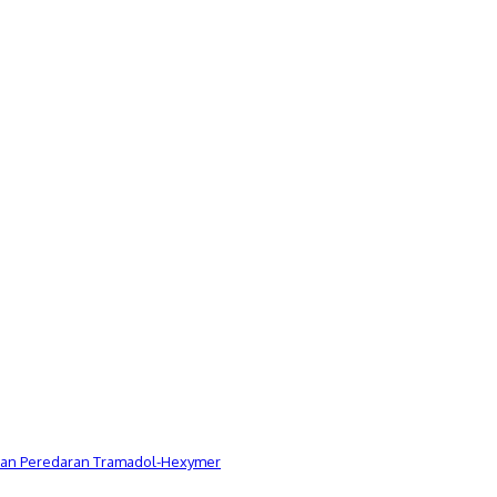
Dugaan Peredaran Tramadol-Hexymer