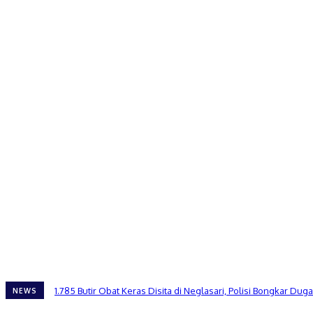
1.785 Butir Obat Keras Disita di Neglasari, Polisi Bongkar 
NEWS