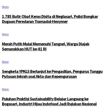
News
1.785 Butir Obat Keras Disita di Neglasari, Polisi Bongkar
Dugaan Peredaran Tramadol-Hexymer
News
Merah Putih Mulai Memenuhi Tangsel, Warga Diajak
Semarakkan HUT ke-81 RI
News
Sengketa YPKLS Berlanjut ke Pengadilan, Pengurus Tunggu
Putusan Inkrah soal Akta dan Kepengurusan
News
Puluhan Praktisi Sustainability Belajar Langsung ke
Bogasari, Industri Hijau Indofood Jadi Rujukan Nasional