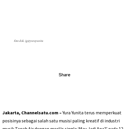
foto dok. ig@yurayunita
Share
Jakarta, Channelsatu.com –
Yura Yunita terus memperkuat
posisinya sebagai salah satu musisi paling kreatif di industri
musik Tanah Air dengan merilis single ‘Mau Jadi Apa?’ pada 12