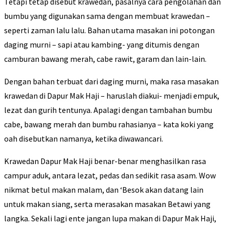
Tetapi tetap disebut krawedan, pasalnya cara pengolahan dan
bumbu yang digunakan sama dengan membuat krawedan –
seperti zaman lalu lalu. Bahan utama masakan ini potongan
daging murni – sapi atau kambing- yang ditumis dengan
camburan bawang merah, cabe rawit, garam dan lain-lain.
Dengan bahan terbuat dari daging murni, maka rasa masakan
krawedan di Dapur Mak Haji – haruslah diakui- menjadi empuk,
lezat dan gurih tentunya. Apalagi dengan tambahan bumbu
cabe, bawang merah dan bumbu rahasianya – kata koki yang
oah disebutkan namanya, ketika diwawancari.
Krawedan Dapur Mak Haji benar-benar menghasilkan rasa
campur aduk, antara lezat, pedas dan sedikit rasa asam. Wow
nikmat betul makan malam, dan ‘Besok akan datang lain
untuk makan siang, serta merasakan masakan Betawi yang
langka. Sekali lagi ente jangan lupa makan di Dapur Mak Haji,