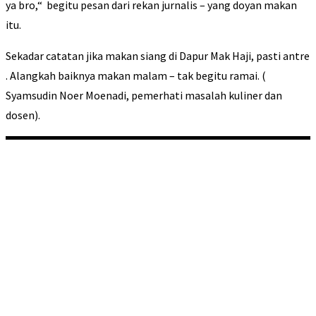
ya bro,“ begitu pesan dari rekan jurnalis – yang doyan makan
itu.
Sekadar catatan jika makan siang di Dapur Mak Haji, pasti antre
. Alangkah baiknya makan malam – tak begitu ramai. (
Syamsudin Noer Moenadi, pemerhati masalah kuliner dan
dosen).