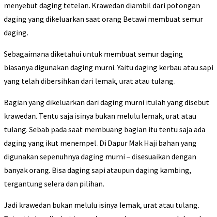
menyebut daging tetelan. Krawedan diambil dari potongan
daging yang dikeluarkan saat orang Betawi membuat semur
daging.
Sebagaimana diketahui untuk membuat semur daging
biasanya digunakan daging murni. Yaitu daging kerbau atau sapi
yang telah dibersihkan dari lemak, urat atau tulang.
Bagian yang dikeluarkan dari daging murni itulah yang disebut
krawedan. Tentu saja isinya bukan melulu lemak, urat atau
tulang. Sebab pada saat membuang bagian itu tentu saja ada
daging yang ikut menempel. Di Dapur Mak Haji bahan yang
digunakan sepenuhnya daging murni – disesuaikan dengan
banyak orang. Bisa daging sapi ataupun daging kambing,
tergantung selera dan pilihan.
Jadi krawedan bukan melulu isinya lemak, urat atau tulang.