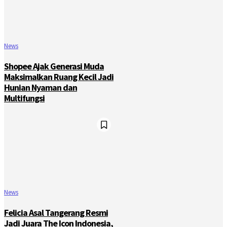
News
Shopee Ajak Generasi Muda
Maksimalkan Ruang Kecil Jadi
Hunian Nyaman dan
Multifungsi
News
Felicia Asal Tangerang Resmi
Jadi Juara The Icon Indonesia,