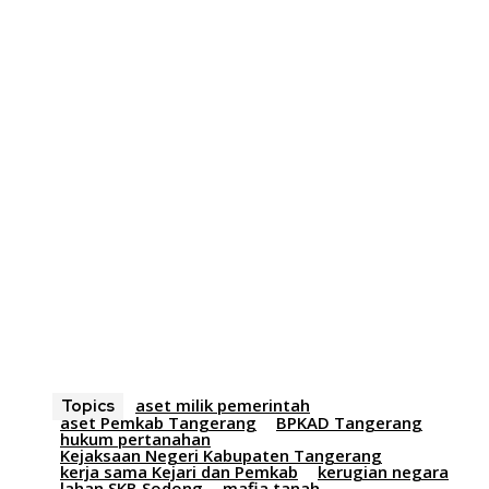
aset milik pemerintah
Topics
aset Pemkab Tangerang
BPKAD Tangerang
hukum pertanahan
Kejaksaan Negeri Kabupaten Tangerang
kerja sama Kejari dan Pemkab
kerugian negara
lahan SKB Sodong
mafia tanah