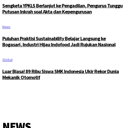
Sengketa YPKLS Berlanjut ke Pengadilan, Pengurus Tunggu
Putusan Inkrah soal Akta dan Kepengurusan
News
Puluhan Praktisi Sustainability Belajar Langsung ke
Bogasari, Industri Hijau Indofood Jadi Rujukan Nasional
Global
Luar Biasa! 89 Ribu Siswa SMK Indonesia Ukir Rekor Dunia
Mekanik Otomotif
NEWS