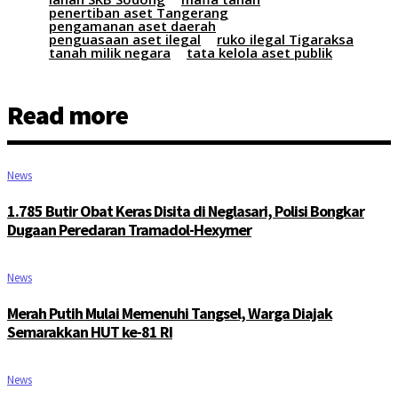
penertiban aset Tangerang
pengamanan aset daerah
penguasaan aset ilegal
ruko ilegal Tigaraksa
tanah milik negara
tata kelola aset publik
Read more
News
1.785 Butir Obat Keras Disita di Neglasari, Polisi Bongkar
Dugaan Peredaran Tramadol-Hexymer
News
Merah Putih Mulai Memenuhi Tangsel, Warga Diajak
Semarakkan HUT ke-81 RI
News