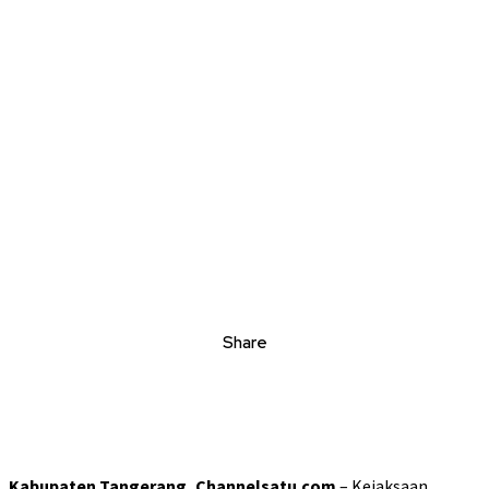
Share
Kabupaten Tangerang, Channelsatu.com
– Kejaksaan