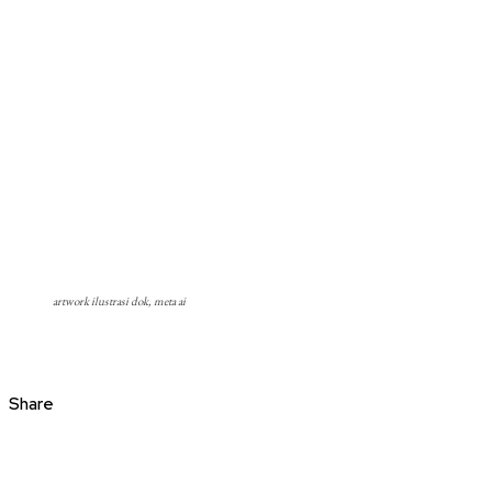
artwork ilustrasi dok, meta ai
Share