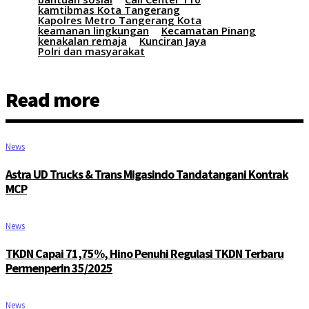
kamtibmas Kota Tangerang
Kapolres Metro Tangerang Kota
keamanan lingkungan
Kecamatan Pinang
kenakalan remaja
Kunciran Jaya
Polri dan masyarakat
Read more
News
Astra UD Trucks & Trans Migasindo Tandatangani Kontrak
MCP
News
TKDN Capai 71,75%, Hino Penuhi Regulasi TKDN Terbaru
Permenperin 35/2025
News