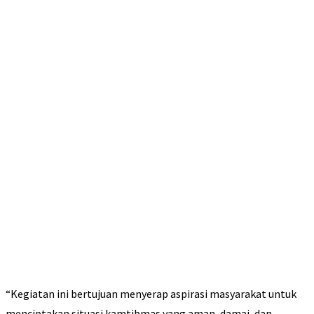
“Kegiatan ini bertujuan menyerap aspirasi masyarakat untuk
menciptakan situasi kamtibmas yang aman, damai, dan