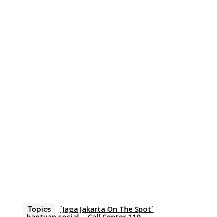
`Jaga Jakarta On The Spot`
Topics
bantuan sosial
Call Center 110