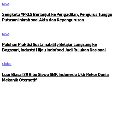
News
Sengketa YPKLS Berlanjut ke Pengadilan, Pengurus Tunggu
Putusan Inkrah soal Akta dan Kepengurusan
News
Puluhan Praktisi Sustainability Belajar Langsung ke
Bogasari, Industri Hijau Indofood Jadi Rujukan Nasional
Global
Luar Biasa! 89 Ribu Siswa SMK Indonesia Ukir Rekor Dunia
Mekanik Otomotif