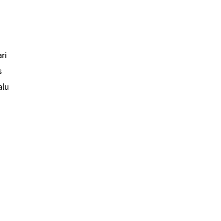
ri
s
alu