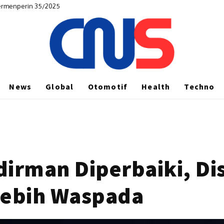
rmenperin 35/2025
di Hunian Nyaman dan Multifungsi
News
Global
Otomotif
Health
Techno
dirman Diperbaiki, D
Lebih Waspada