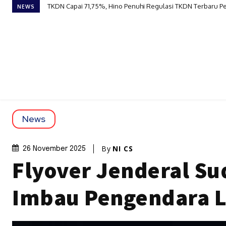
TKDN Capai 71,75%, Hino Penuhi Regulasi TKDN Terbaru Pe
Shopee Ajak Generasi Muda Maksimalkan Ruang Kecil Ja
NEWS
News
By
NI CS
26 November 2025
Flyover Jenderal Su
Imbau Pengendara 