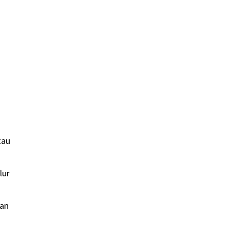
tau
lur
kan